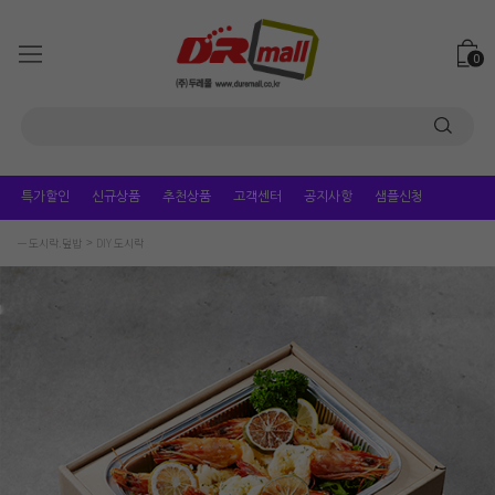
0
특가할인
신규상품
추천상품
고객센터
공지사항
샘플신청
ㅡ 도시락.덮밥
DIY 도시락