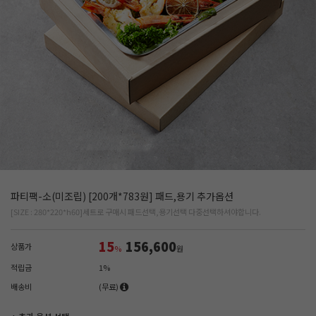
파티팩-소(미조립) [200개*783원] 패드,용기 추가옵션
[SIZE : 280*220*h60]세트로 구매시 패드선택,용기선택 다중선택하셔야합니다.
15
156,600
상품가
%
원
적립금
1%
배송비
(무료)