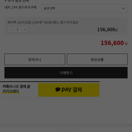
+ 추가 옵션 선택
내피,OPP,용기추가구매
파티팩-소(미조립) [200개*783원] 패드,용기 추가옵션
156,600
원
156,600
원
장바구니
관심상품
구매하기