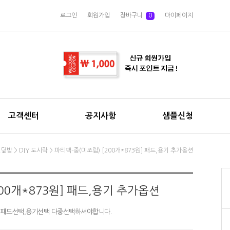
로그인
회원가입
장바구니
0
마이페이지
고객센터
공지사항
샘플신청
.덮밥
>
DIY 도시락
> 파티팩-중(미조립) [200개*873원] 패드,용기 추가옵션
00개*873원] 패드,용기 추가옵션
 구매시 패드선택,용기선택 다중선택하셔야합니다.