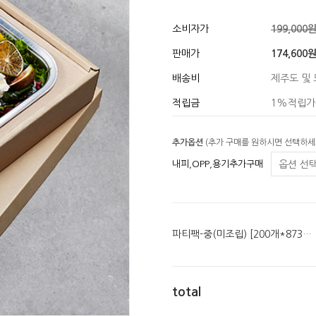
소비자가
199,000
판매가
174,600
배송비
제주도 및 
적립금
1%적립가
추가옵션
(추가 구매를 원하시면 선택하세
내피,OPP,용기추가구매
파티팩-중(미조립) [200개*873원] 패드,용기 추가옵션
total