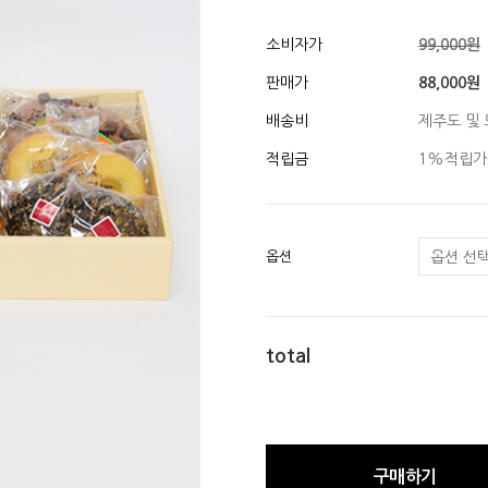
소비자가
99,000원
판매가
88,000원
배송비
제주도 및 
적립금
1%적립가
옵션
total
구매하기