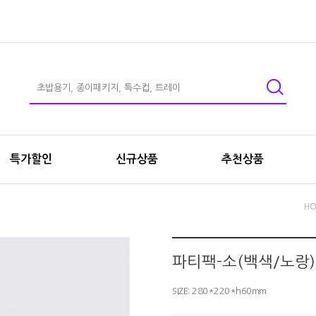
특가할인
신규상품
추천상품
H
파티팩-소(백색/노랑) 
SIZE: 280*220*h60mm