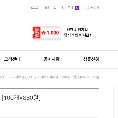
로그인
회원가입
장바구니
0
마이페이지
고객센터
공지사항
샘플신청
OME
>
ㅡ 도시락.덮밥
>
DIY 도시락
> 파티팩-소(백색/노랑) [100개*880원]
[100개*880원]