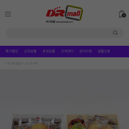
0
특가할인
신규상품
추천상품
고객센터
공지사항
샘플신청
ㅡ 도시락.덮밥
DIY 도시락