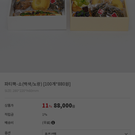
파티팩-소(백색/노랑) [100개*880원]
SIZE: 280*220*h60mm
11
88,000
상품가
%
원
적립금
1%
배송비
(무료)
옵션