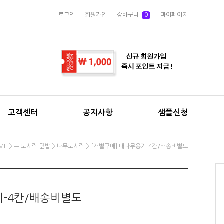
로그인
회원가입
장바구니
0
마이페이지
고객센터
공지사항
샘플신청
ME
>
ㅡ 도시락.덮밥
>
나무도시락
> [개별구매] 대나무용기-4칸/배송비별도
기-4칸/배송비별도