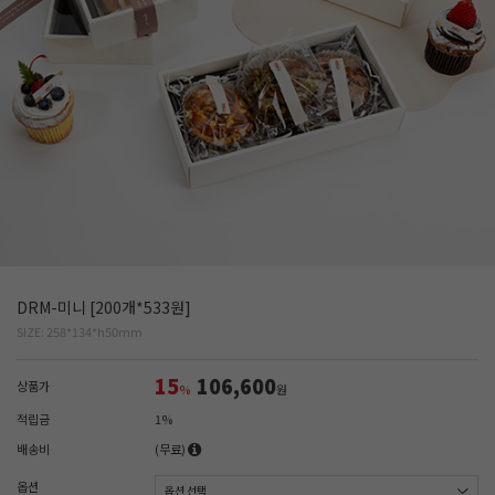
DRM-미니 [200개*533원]
SIZE: 258*134*h50mm
15
106,600
상품가
%
원
적립금
1%
배송비
(무료)
옵션