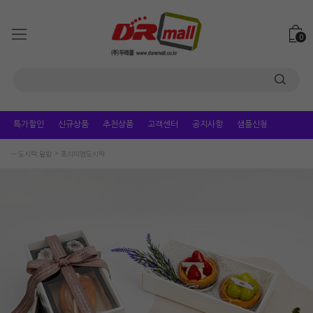
0
특가할인
신규상품
추천상품
고객센터
공지사항
샘플신청
ㅡ 도시락.덮밥
프리미엄도시락