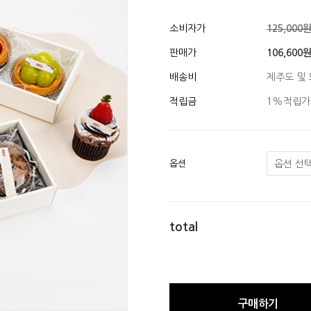
소비자가
125,000
판매가
106,600
배송비
제주도 및 
적립금
1%적립가
옵션
total
구매하기