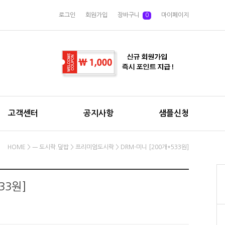
로그인
회원가입
장바구니
0
마이페이지
고객센터
공지사항
샘플신청
HOME
>
ㅡ 도시락.덮밥
>
프리미엄도시락
> DRM-미니 [200개*533원]
33원]