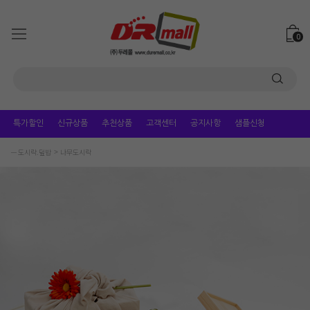
0
특가할인
신규상품
추천상품
고객센터
공지사항
샘플신청
ㅡ 도시락.덮밥
나무도시락