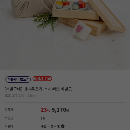
[개별구매] 대나무용기-스시/배송비별도
SIZE: 275*150*h65mm
23
5,170
상품가
%
원
적립금
1%
배송비
개별(고정추가)