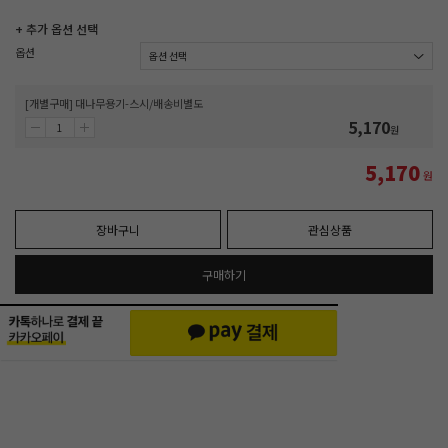
+ 추가 옵션 선택
옵션
[개별구매] 대나무용기-스시/배송비별도
5,170
원
5,170
원
장바구니
관심상품
구매하기