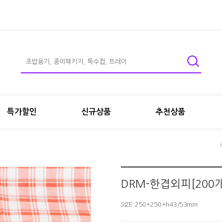
특가할인
신규상품
추천상품
DRM-한겹외피[200개
SIZE: 250*250*h43/53mm