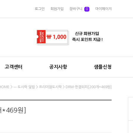
로그인
회원가입
장바구니
0
마이페이지
고객센터
공지사항
샘플신청
HOME
>
ㅡ 도시락.덮밥
>
프리미엄도시락
> DRM-한겹외피[200개*469원]
*469원]