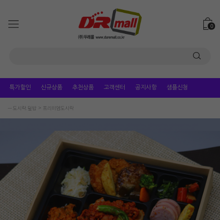
0
특가할인
신규상품
추천상품
고객센터
공지사항
샘플신청
ㅡ 도시락.덮밥
프리미엄도시락