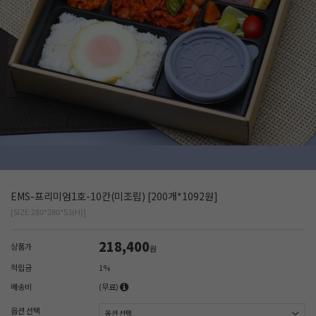
EMS-프리미엄1호-10칸(미조립) [200개*1092원]
[SIZE:280*280*53(H)]
218,400
상품가
원
적립금
1%
배송비
(무료)
옵션 선택