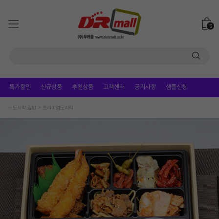
0
특가할인
신규상품
추천상품
고객센터
공지사항
샘플신청
ㅡ 도시락.덮밥
프리미엄도시락