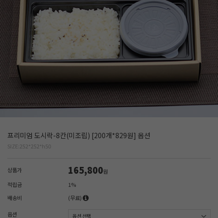
프리미엄 도시락-8칸(미조립) [200개*829원] 옵션
SIZE:252*252*h50
165,800
상품가
원
적립금
1%
배송비
(무료)
옵션