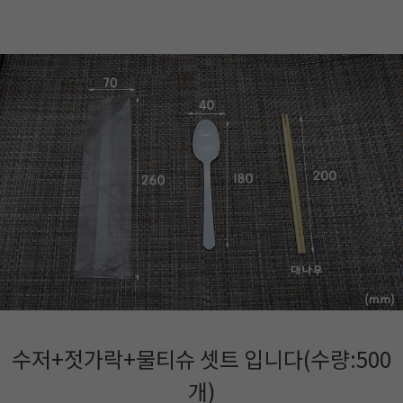
수저+젓가락+물티슈 셋트 입니다(수량:500
개)