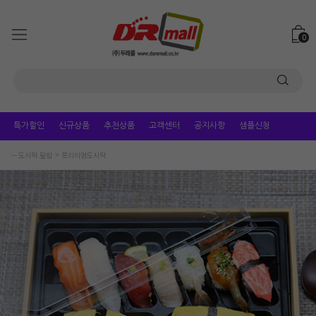
0
특가할인
신규상품
추천상품
고객센터
공지사항
샘플신청
ㅡ 도시락.덮밥
프리미엄도시락