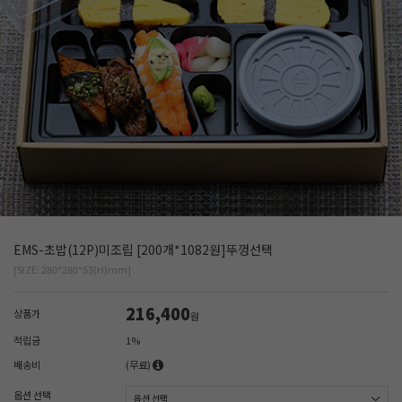
EMS-초밥(12P)미조립 [200개*1082원]뚜껑선택
[SIZE: 280*280*53(H)mm]
216,400
상품가
원
적립금
1%
배송비
(무료)
옵션 선택