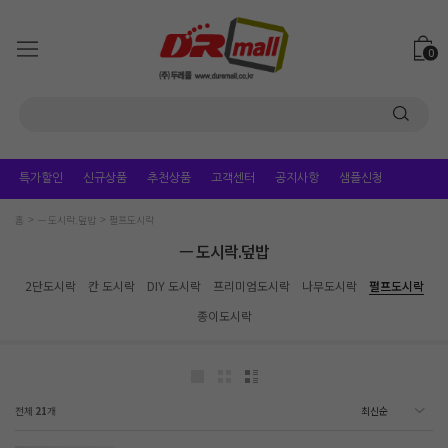
0
특가할인
신규상품
추천상품
고객센터
공지사항
샘플신청
홈
ㅡ 도시락.덮밥
펄프도시락
ㅡ 도시락.덮밥
2단도시락
칸 도시락
DIY 도시락
프리미엄도시락
나무도시락
펄프도시락
종이도시락
전체
21
개