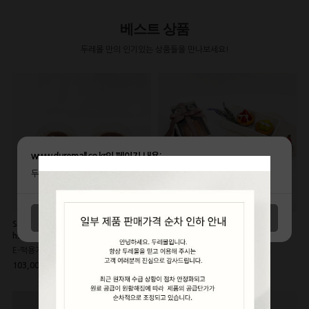
베스트 상품
두레몰 만의 인기있는 상품들을 만나보세요!
www.duremall.co.kr의 페이지 내용:
두레몰 앱설치 후 로그인 시 적립금 2,000원 지급!!
취소
확인
SIZE: 외경-85mm/내경-65mm/높이-
SIZE: 258*134*h50mm
h55mm
DRM-미니 [200개*533원]
E-떡용기(골드/검정) [1000개*103원]
106,600원
125,000원
103,000원