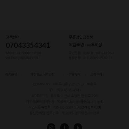
고객센터
무통장입금정보
07043354341
예금주명 : ㈜두레몰
MON - FRI 9:00 - 17:30
국민은행 : 230101-04-533960
WEEKLY, HOLIDAY OFF
농협은행 : 317-0009-6589-71
이용안내
개인정보 처리방침
이용약관
고객센터
COMPANY : (주)두레몰 / OWNER : 박종욱
TEL : 070-4335-4341
ADDRESS : 경기도 이천시 호법면 안평로 206
개인정보관리책임자 : 박종욱 (duremall@daum.net)
사업자등록번호 : 735-88-00216
[사업자정보확인]
통신판매업 신고번호 : 제 2015-경기이천-0183호