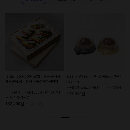
[SIZE : 360*300*h70]세트로 구매시
SIZE: 외경-85mm/내경-65mm/높이-
S
니
패드선택,용기선택 다중선택하셔야합니
h55mm
대
다.
E-떡용기(골드/검정) [1000개*103원]
1
드,
파티팩-대(미조립) [200개*911원]/패
103,000원
드,용기 추가옵션
182,200원
255,000원