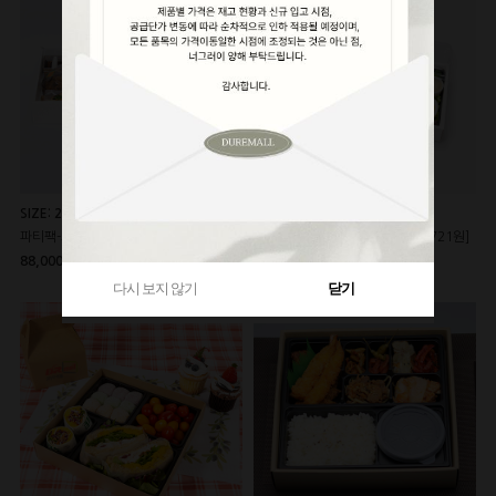
SIZE: 280*220*h60mm
SIZE: 330*135*h50mm
파티팩-소(백색/노랑) [100개*880원]
DRM-3칸도시락(백색) [200개*721원]
88,000원
99,000원
144,200원
145,000원
다시 보지 않기
닫기
다시 보지 않기
닫기