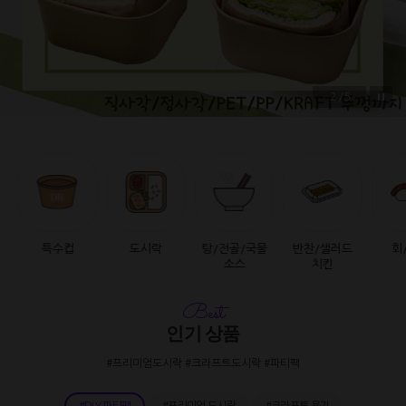
2/5
특수컵
도시락
탕/전골/국물
반찬/샐러드
회
소스
치킨
Best
인기 상품
#프리미엄도시락 #크라프트도시락 #파티팩
#DIY 파티팩
#프리미엄 도시락
#크라프트 용기