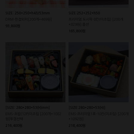
SIZE: 250*250*h43/53mm
SIZE:252*252*h50
DRM-한겹외피[200개*469원]
프리미엄 도시락-8칸(미조립) [200개
*829원] 옵션
93,800원
165,800원
[SIZE: 280*280*53(H)mm]
[SIZE:280*280*53(H)]
EMS-초밥(12P)미조립 [200개*1082
EMS-프리미엄1호-10칸(미조립) [200개
원]뚜껑선택
*1092원]
216,400원
218,400원