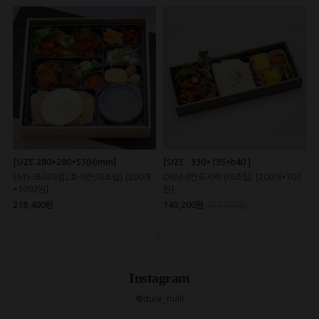
[SIZE:280*280*53(H)mm]
[SIZE : 330*135*h40 ]
EMS-프리미엄2호-9칸(미조립) [200개
DRM-3칸도시락 (미조립) [200개*701
*1092원]
원]
218,400원
140,200원
150,000원
Instagram
@dure_mall