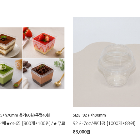
*105*h70mm 용기60원/뚜껑40원
SIZE: 92∮*h90mm
★cs-65 [800개*100원]/★무료
92∮-7oz/돔타공 [1000개*83원]
83,000
원