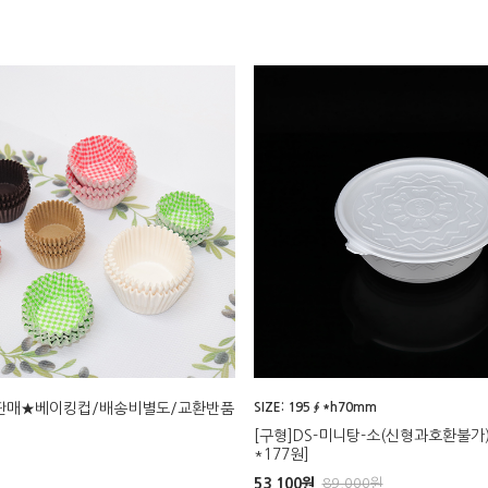
판매★베이킹컵/배송비별도/교환반품
SIZE: 195∮*h70mm
[구형]DS-미니탕-소(신형과호환불가) 
*177원]
53,100
원
89,000
원