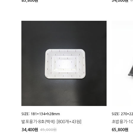
85,800
원
54,000
원
6
SIZE: 181*134*h28mm
SIZE: 270*
발포용기-8호(백색) [800개*43원]
초밥용기-101
34,400
원
45,000
원
65,800
원