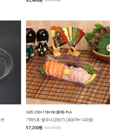
83,400
원
99,000
원
SIZE:230*118*58 (몸체)-PLA
옵션
기파5호-꽃무늬(2837) [400개*143원]
57,200
원
80,000
원