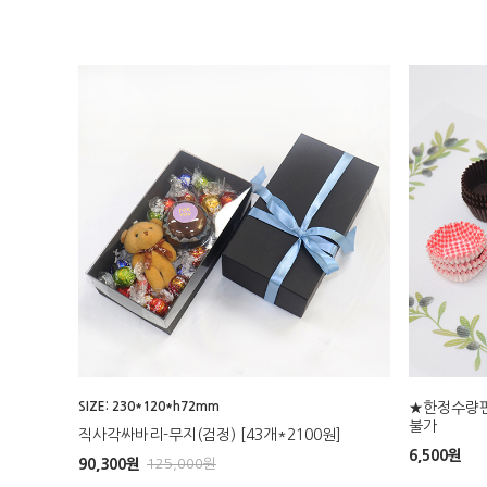
SIZE: 230*120*h72mm
★한정수량
불가
직사각싸바리-무지(검정) [43개*2100원]
6,500
원
90,300
원
125,000
원