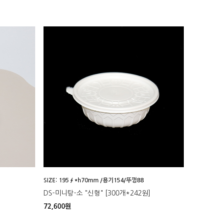
SIZE: 195∮*h70mm /용기154/뚜껑88
DS-미니탕-소 "신형" [300개*242원]
72,600
원