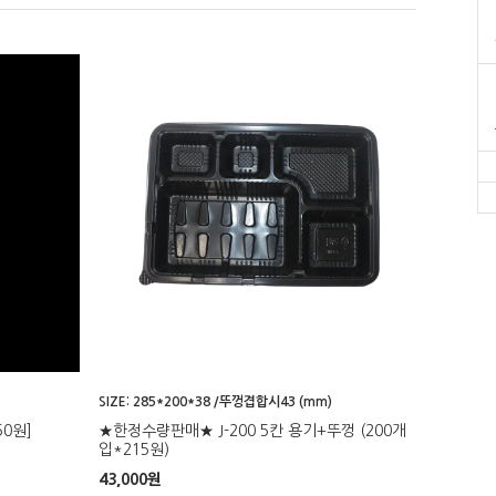
SIZE: 285*200*38 /뚜껑겹합시43 (mm)
50원]
★한정수량판매★ J-200 5칸 용기+뚜껑 (200개
입*215원)
43,000
원