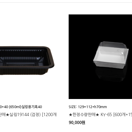
140*40 (650ml)실링용기흑40
SIZE: 129*112*h70mm
★실링19144 (검정) [1200개
★한정수량판매★ KY-65 [600개*1
90,000
원