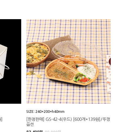
SIZE: 240*200*h40mm
]
[한정판매] GS-42-4(우드) [600개*139원]/뚜껑
옵션