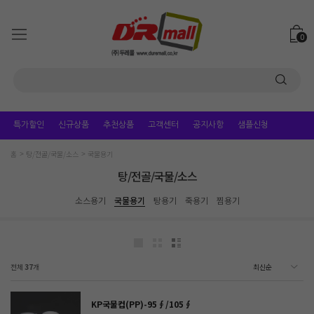
0
특가할인
신규상품
추천상품
고객센터
공지사항
샘플신청
홈
탕/전골/국물/소스
국물용기
탕/전골/국물/소스
소스용기
국물용기
탕용기
죽용기
찜용기
전체
37
개
KP국물컵(PP)-95∮/105∮