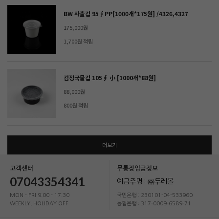
BW 사출컵 95∮PP[1000개*175원] /4326,4327
175,000원
1,700원 적립
검정국물컵 105∮ 小 [1000개*88원]
88,000원
800원 적립
더보기
고객센터
무통장입금정보
07043354341
예금주명 : ㈜두레몰
MON - FRI 9:00 - 17:30
국민은행 : 230101-04-533960
WEEKLY, HOLIDAY OFF
농협은행 : 317-0009-6589-71