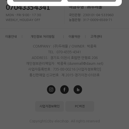
07043354341
예금주명 : ㈜두레몰
MON - FRI 9:00 - 17:30
국민은행 : 230101-04-533960
WEEKLY, HOLIDAY OFF
농협은행 : 317-0009-6589-71
이용안내
개인정보 처리방침
이용약관
고객센터
COMPANY : (주)두레몰 / OWNER : 박종욱
TEL : 070-4335-4341
ADDRESS : 경기도 이천시 호법면 안평로 206
개인정보관리책임자 : 박종욱 (duremall@daum.net)
사업자등록번호 : 735-88-00216
[사업자정보확인]
통신판매업 신고번호 : 제 2015-경기이천-0183호
사업자정보확인
PC버전
Copyright(c)by elecshop. All rights reserved