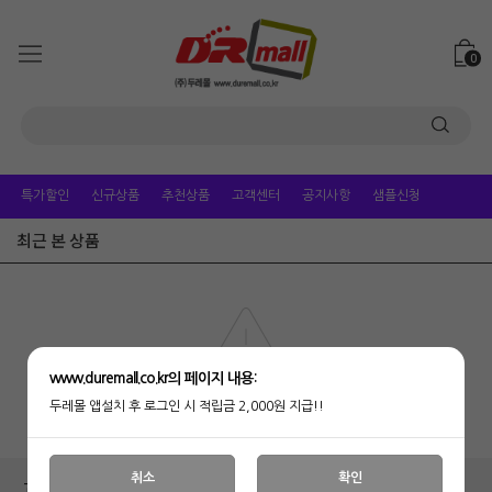
0
특가할인
신규상품
추천상품
고객센터
공지사항
샘플신청
최근 본 상품
www.duremall.co.kr의 페이지 내용:
최근 본 상품이 없습니다.
두레몰 앱설치 후 로그인 시 적립금 2,000원 지급!!
취소
확인
고객센터
무통장입금정보