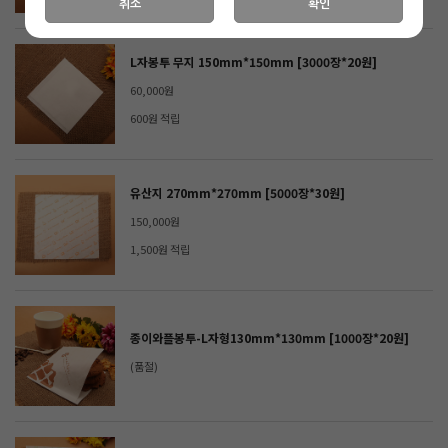
취소
확인
L자봉투 무지 150mm*150mm [3000장*20원]
60,000원
600원 적립
유산지 270mm*270mm [5000장*30원]
150,000원
1,500원 적립
종이와플봉투-L자형130mm*130mm [1000장*20원]
(품절)