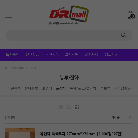
0
특가할인
신규상품
추천상품
고객센터
공지사항
샘플신청
홈
봉투/잡화
포장지
봉투/잡화
비닐봉투
종이봉투
보냉백
포장지
수저/포크/젓가락
음료컵
기타잡화류
전체
8
개
유신자-백색무지 270mm*270mm [5,000장*27원]