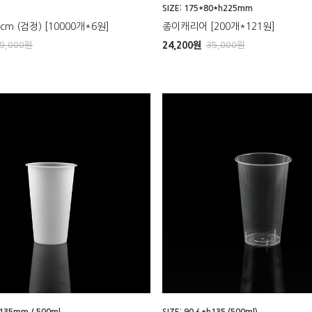
SIZE: 175*80*h225mm
m (검정) [10000개*6원]
종이캐리어 [200개*121원]
9,000
원
24,200
원
35,000
원
h135mm / 500ml
SIZE: 90∮*h135 (500ml)