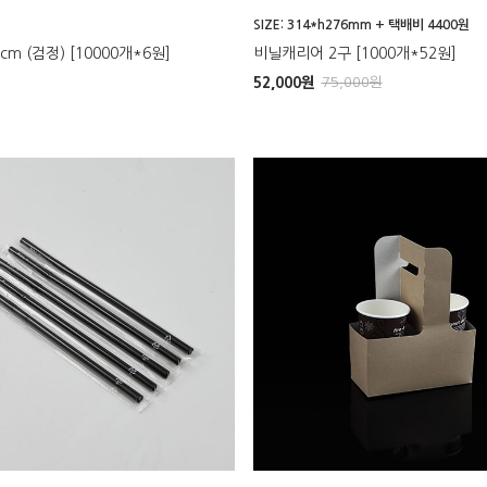
SIZE: 314*h276mm + 택배비 4400원
m (검정) [10000개*6원]
비닐캐리어 2구 [1000개*52원]
52,000
원
75,000
원