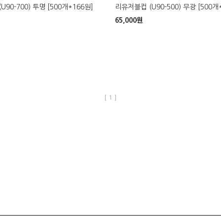
90-700) 투명 [500개*166원]
리유저블컵 (U90-500) 무광 [500개
65,000
원
[ 1 ]