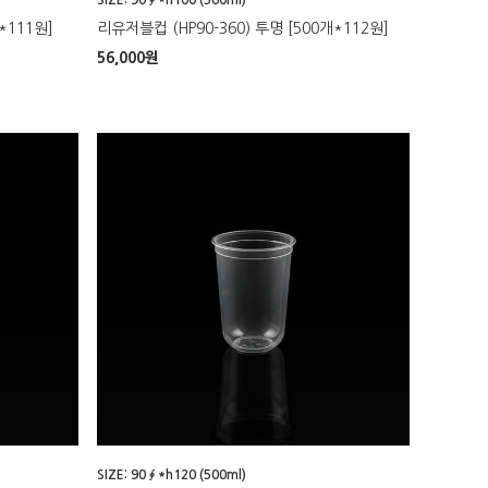
*111원]
리유저블컵 (HP90-360) 투명 [500개*112원]
56,000
원
SIZE: 90∮*h120 (500ml)