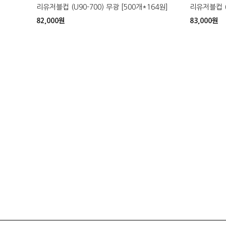
리유저블컵 (U90-700) 무광 [500개*164원]
리유저블컵 (U
82,000
원
83,000
원