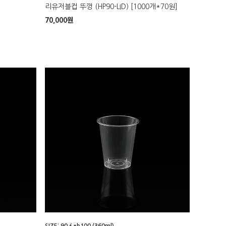
리유저블컵 뚜껑 (HP90-LID) [1000개*70원]
70,000
원
SIZE: 90∮*h100 (360ml)