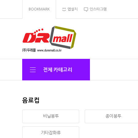
BOOKMARK
앱설치
인스타그램
전체 카테고리
음료컵
비닐봉투
종이봉투
기타잡화류