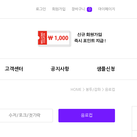
로그인
회원가입
장바구니
0
마이페이지
고객센터
공지사항
샘플신청
HOME
>
봉투/잡화
>
음료컵
수저/포크/젓가락
음료컵