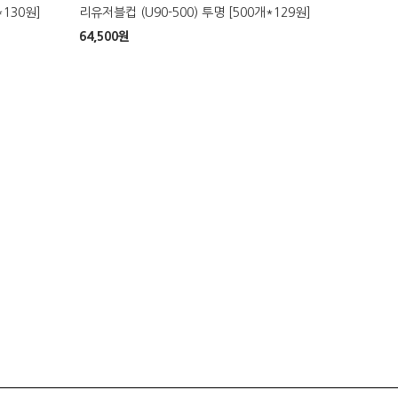
*130원]
리유저블컵 (U90-500) 투명 [500개*129원]
64,500
원