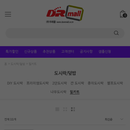
0
특가할인
신규상품
추천상품
고객센터
공지사항
샘플신청
홈
도시락/덮밥
밀키트
도시락/덮밥
DIY 도시락
프리미엄도시락
2단도시락
칸 도시락
종이도시락
펄프도시락
나무도시락
밀키트
전체
11
개